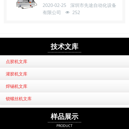
凝固的特性，进行胶水的点涂工作。热熔
2020-02-25
深圳市先途自动化设备
胶自动点胶机和普通的点胶机的工作原理
有限公司
252
是不一样的。那么，热熔胶点胶机在操作
过程中我们的应该注意些什么? ⒈ 进行
养护修理热熔胶点胶机的作业之前，一定
要先把热熔胶自动点胶机机械上的电源及
联接外界的总电源给堵截，千万不能带电
技术文库
操作。
点胶机文库
灌胶机文库
焊锡机文库
锁螺丝机文库
样品展示
PRODUCT