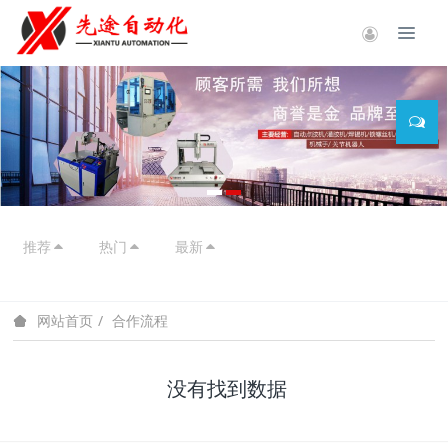
推荐
热门
最新
合作流程
网站首页
没有找到数据