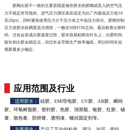
胶阀出胶不一致的主要原因是储存胶水的胶阀或泵入的空气压
力不稳定所导致的。进气压力调压表应设定为比厂内最低压力低10
至20psi，同时避免使用压力介于压力表之中低压力部分。胶阀控制
压力使胶水粘稠度适当增加，一般在50到150之间。最后检查出胶时
间。过短会造成出胶速度过快，胶水容易粘附在针头上，出胶时间
较长则出胶会稳定点，但过长会导致生产效率偏低，所以时间长短
视胶量多少确定。
应用范围及行业
适用胶水
：
硅胶、EMI导电胶、UV胶、AB胶、瞬间
胶、环氧树脂胶、密封胶、热胶、润滑脂、银胶、红胶、锡
膏、散热膏、防焊膏、透明漆、螺丝固定剂等。
主要用途
：
产品工艺中的粘接、灌注、涂层、密封、