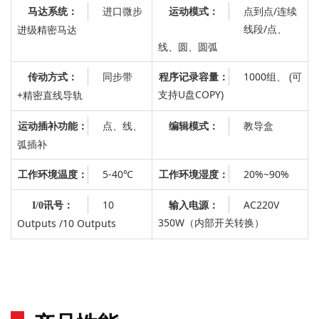
进口微步
：
点到点/连续
马达系统：
运动模式
线段/点、
进级精密马达
线、圆、圆弧
同步带
程序记录容量：
1000组、 (可
传动方式：
支持U盘COPY)
+精密直线导轨
点、线、
教导盒
运动插补功能：
编辑模式：
弧插补
5-40℃
工作环境湿度：
20%~90%
工作环境温度：
10
输入电源：
AC220V
I/0讯号：
350W（内部开关转换）
Outputs /10 Outputs