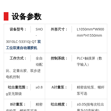
设备参数
SHO
L1050mm*W900
设备型号：
外形尺寸：
-
mm*H1550mm
3010LC-5331GJ-QT
双
工位双液自动灌胶机
全自
：
PLC+触摸屏（数
工作方式：
控制系统
动配
字输入）
比、定量出胶、双步进
电机控制
：
精密齿轮泵、螺杆
≥0.8
吐出量范围：
A计量泵
泵可选
g
至无限级
精密
：
±0.05(按每次吐出
B计量泵：
吐出精度
量为10克标准)
齿轮泵、螺杆泵可选