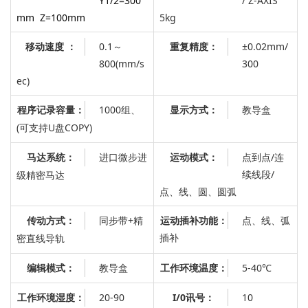
Y1/2=300
/ Z-AXIS
mm Z=100mm
5kg
0.1～
：
±0.02mm/
移动速度 ：
重复精度
800(mm/s
300
ec)
1000组、
：
教导盒
程序记录容量：
显示方式
(可支持U盘COPY)
进口微步进
：
点到点/连
马达系统：
运动模式
续线段/
级精密马达
点、线、圆、圆弧
同步带+精
运动插补功能：
点、线、弧
传动方式：
插补
密直线导轨
教导盒
5-40℃
编辑模式：
工作环境温度：
20-90
I/0讯号：
10
工作环境湿度：