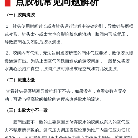
点胶机常见问题解析
（一）胶阀滴胶
针头使用时间过长或者针头运行过程中被磕碰到，导致针头磨损
1、
或变形。针头太小或太大也会影响胶水的流动，胶阀内形成背压，
导致胶阀在关闭以后胶水滴出。
胶阀内有气泡，无法达到点胶所需的阀体气压要求，致使胶水慢
2、
慢渗漏而出。为防止因空气问题而造成的漏胶问题，一般是先将胶
水离心脱泡抽真空，胶阀抽胶时排出末端空气和前几次废胶。
（二）流速太慢
查看针头是否堵塞导致推杆下不去，如果没有，查看参数有无变
动，可适当提高胶阀抽胶的速度来改善胶水的流速。
（三）出胶大小不一致
胶阀出胶不一致的主要原因是储存胶水的胶阀或泵入的空气压
力不稳定所导致的。进气压力调压表应设定为比厂内最低压力低10
至20psi，同时避免使用压力介于压力表之中低压力部分。胶阀控制