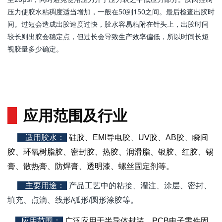
压力使胶水粘稠度适当增加，一般在50到150之间。最后检查出胶时
间。过短会造成出胶速度过快，胶水容易粘附在针头上，出胶时间
较长则出胶会稳定点，但过长会导致生产效率偏低，所以时间长短
视胶量多少确定。
应用范围及行业
适用胶水
：
硅胶、EMI导电胶、UV胶、AB胶、瞬间
胶、环氧树脂胶、密封胶、热胶、润滑脂、银胶、红胶、锡
膏、散热膏、防焊膏、透明漆、螺丝固定剂等。
主要用途
：
产品工艺中的粘接、灌注、涂层、密封、
填充、点滴、线形/弧形/圆形涂胶等。
应用范围
：
广泛应用于半导体封装，PCB电子零件固