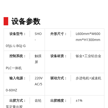
设备参数
SHO
L600mm*W600
设备型号：
外形尺寸：
-
mm*H1300mm
05JL-L-BGJ-G
触摸
：
钣金+工业铝合金
控制系统：
设备材质
屏
PLC一体机
220V
：
步进电机+减速机
输入电源：
驱动方式
AC/5
0-60HZ
齿轮
：
±1%
出胶方式：
出胶精度
泵定量出胶