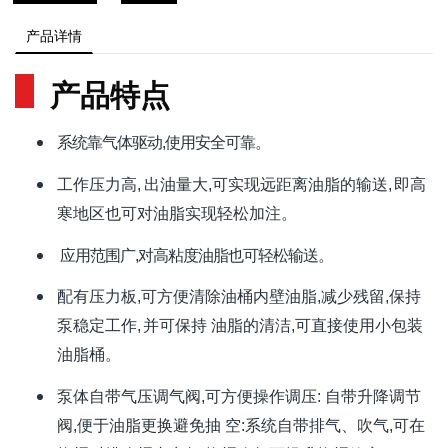
产品详情
产品特点
系统靠气体驱动
,
使用安全可靠。
工作压力高
,
出油量大
,
可实现远距离油脂的输送
,
即高
寒地区也可对油脂实现轻
松加注。
应用范围广
,
对高粘度油脂也可轻松输送。
配有压力板
,
可方便清除油桶内壁油脂
,
减少残留
,
保持
泵稳定工作
,
并
可保持
油脂的清洁
,
可直接使用小包装
油脂桶。
泵体自带气压调气阀
,
可方便操作调压
:
自带升降调节
阀
,
便于油脂更换避免抽 空
:
系统自带排气、吹气
,
可在