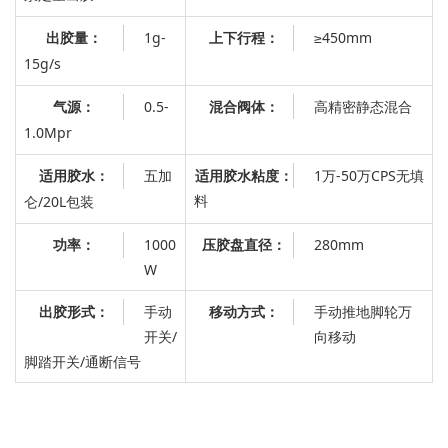
1g-
：
≥450mm
出胶量：
上下行程
15g/s
0.5-
混合阀体：
高精密静态混合
气源：
1.0Mpr
五加
适用胶水粘度：
1万-50万CPS无填
适用胶水：
料
仑/20L包装
1000
：
280mm
功率：
压胶盘直径
W
手动
：
手动推地脚轮万
出胶形式：
移动方式
开关/
向移动
脚踏开关/通断信号