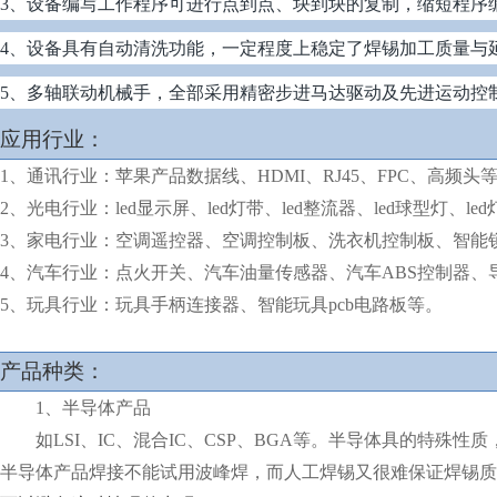
3、设备编写工作程序可进行点到点、块到块的复制，缩短程序
4、设备具有自动清洗功能，一定程度上稳定了焊锡加工质量与
5、多轴联动机械手，全部采用精密步进马达驱动及先进运动控
应用行业：
1、通讯行业：苹果产品数据线、HDMI、RJ45、FPC、高频头
2、光电行业：led显示屏、led灯带、led整流器、led球型灯、le
3、家电行业：空调遥控器、空调控制板、洗衣机控制板、智能
4、汽车行业：点火开关、汽车油量传感器、汽车ABS控制器、
5、玩具行业：玩具手柄连接器、智能玩具pcb电路板等。
产品种类：
1、半导体产品
如LSI、IC、混合IC、CSP、BGA等。半导体具的特殊
半导体产品焊接不能试用波峰焊，而人工焊锡又很难保证焊锡质