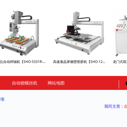
双工位自动焊锡机【SHO-5331R-HX600W】
高速液晶屏侧壁喷胶机【SHO-1281RPJ】
自动锁螺丝机
网站地图
博客
我司主营：