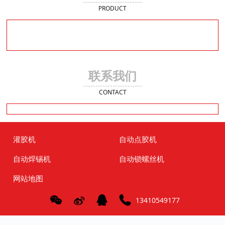
PRODUCT
联系我们
CONTACT
灌胶机
自动点胶机
自动焊锡机
自动锁螺丝机
网站地图
13410549177