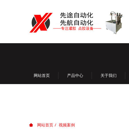
网站首页
产品中心
关于我们
网站首页
视频案例