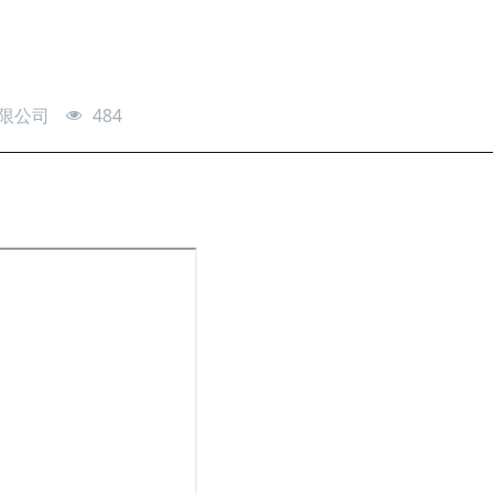
限公司
484