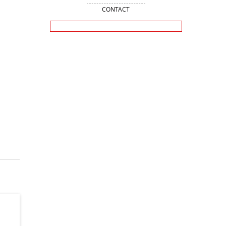
CONTACT