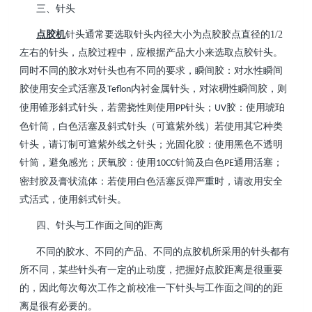
三、针头
点胶机
针头通常要选取针头内径大小为点胶胶点直径的
1/2
左右的针头，点胶过程中，应根据产品大小来选取点胶针头。
同时不同的胶水对针头也有不同的要求，瞬间胶：对水性瞬间
胶使用安全式活塞及
内衬金属针头，对浓稠性瞬间胶，则
Teflon
使用锥形斜式针头，若需挠性则使用
针头；
胶：使用琥珀
PP
UV
色针筒，白色活塞及斜式针头（可遮紫外线）若使用其它种类
针头，请订制可遮紫外线之针头；光固化胶：使用黑色不透明
针筒，避免感光；厌氧胶：使用
针筒及白色
通用活塞；
10CC
PE
密封胶及膏状流体：若使用白色活塞反弹严重时，请改用安全
式活式，使用斜式针头。
四、针头与工作面之间的距离
不同的胶水、不同的产品、不同的点胶机所采用的针头都有
所不同，某些针头有一定的止动度，把握好点胶距离是很重要
的，因此每次每次工作之前校准一下针头与工作面之间的的距
离是很有必要的。