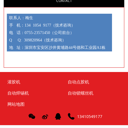
CONTACT
联系人：梅生
手 机：134 1054 9177（技术咨询）
电 话：0755-23571450（公司前台）
Q Q: 309820964（技术咨询）
地 址：深圳市宝安区沙井黄埔路44号德和工业园A1栋
灌胶机
自动点胶机
自动焊锡机
自动锁螺丝机
网站地图
13410549177